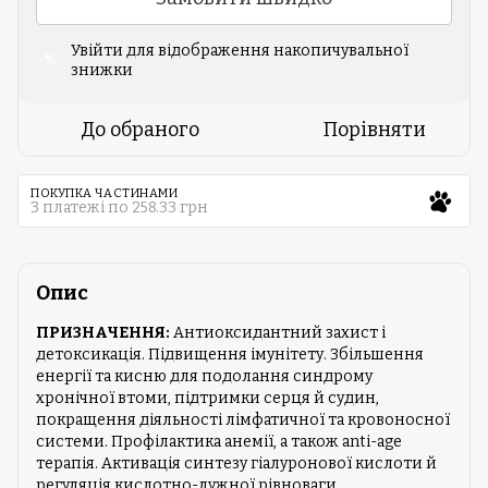
Увійти
для відображення накопичувальної
%
знижки
До обраного
Порівняти
ПОКУПКА ЧАСТИНАМИ
3 платежі по 258.33 грн
Опис
ПРИЗНАЧЕННЯ:
Антиоксидантний захист і
детоксикація. Підвищення імунітету. Збільшення
енергії та кисню для подолання синдрому
хронічної втоми, підтримки серця й судин,
покращення діяльності лімфатичної та кровоносної
системи. Профілактика анемії, а також аnti-age
терапія. Активація синтезу гіалуронової кислоти й
регуляція кислотно-лужної рівноваги.