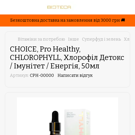
Безкоштовна доставка на замовлення від 3000 грн 🚚
Вітаміни за потребою
Інше
Суперфуд і зелень
Хлор
CHOICE, Pro Healthy,
CHLOROPHYLL, Хлорофіл Детокс
/ Імунітет / Енергія, 50мл
Артикул:
CPH-00000
Написати відгук