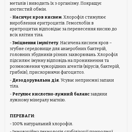
металів і виводить їх з організму. Покращує
азотистий обмін.
-
Насичує кров киснем
. Хлорофіл стимулює
вироблення еритроцитів. Гемоглобін в
еритроцитах відповідає за перенесення кисню до
всіх клітин тіла.
-
Зміцнення імунітету
. Насичена киснем кров –
згубне середовище для анаеробних бактерій,
головних збудників різних захворювань. Хлорофіл
підсилює імунну відповідь на проникнення та
розмноження чужорідних агентів (вірусів, бактерій,
грибків), прискорюючи фагоцитоз.
-
Дезодорувальна дія
. Усуває неприємні запахи
тіла.
-
Регулює кислотно-лужний баланс
завдяки
лужному мінералу магнію.
ПЕРЕВАГИ
:
- 100% натуральний хлорофіл.
- Інноваційна технологія стабілізації природної