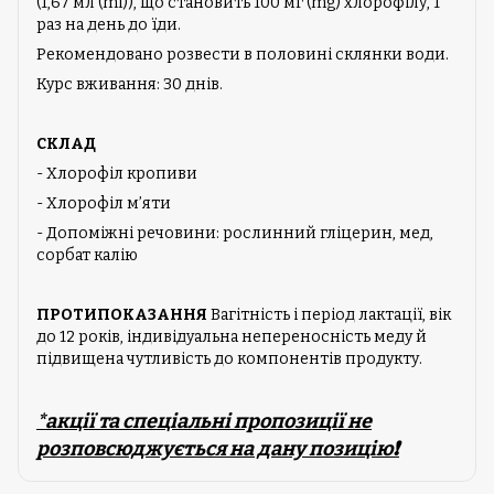
(1,67 мл (ml)), що становить 100 мг (mg) хлорофілу, 1
раз на день до їди.
Рекомендовано розвести в половині склянки води.
Курс вживання: 30 днів.
СКЛАД
- Хлорофіл кропиви
- Хлорофіл м’яти
- Допоміжні речовини: рослинний гліцерин, мед,
сорбат калію
ПРОТИПОКАЗАННЯ
Вагітність і період лактації, вік
до 12 років, індивідуальна непереносність меду й
підвищена чутливість до компонентів продукту.
*акції та спеціальні пропозиції не
розповсюджується на дану позицію❗️