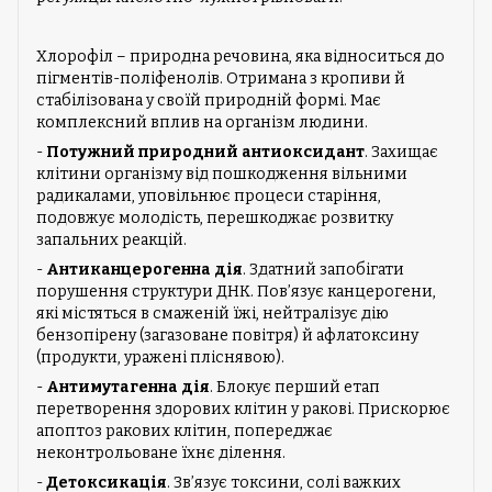
Хлорофіл – природна речовина, яка відноситься до
пігментів-поліфенолів. Отримана з кропиви й
стабілізована у своїй природній формі. Має
комплексний вплив на організм людини.
-
Потужний природний антиоксидант
. Захищає
клітини організму від пошкодження вільними
радикалами, уповільнює процеси старіння,
подовжує молодість, перешкоджає розвитку
запальних реакцій.
-
Антиканцерогенна дія
. Здатний запобігати
порушення структури ДНК. Пов’язує канцерогени,
які містяться в смаженій їжі, нейтралізує дію
бензопірену (загазоване повітря) й афлатоксину
(продукти, уражені пліснявою).
-
Антимутагенна дія
. Блокує перший етап
перетворення здорових клітин у ракові. Прискорює
апоптоз ракових клітин, попереджає
неконтрольоване їхнє ділення.
-
Детоксикація
. Зв’язує токсини, солі важких