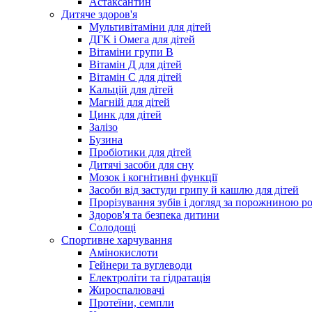
Астаксантин
Дитяче здоров'я
Мультивітаміни для дітей
ДГК і Омега для дітей
Вітаміни групи В
Вітамін Д для дітей
Вітамін С для дітей
Кальцій для дітей
Магній для дітей
Цинк для дітей
Залізо
Бузина
Пробіотики для дітей
Дитячі засоби для сну
Мозок і когнітивні функції
Засоби від застуди грипу й кашлю для дітей
Прорізування зубів і догляд за порожниною р
Здоров'я та безпека дитини
Солодощі
Спортивне харчування
Амінокислоти
Гейнери та вуглеводи
Електроліти та гідратація
Жироспалювачі
Протеїни, семпли