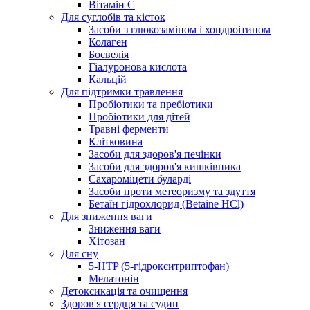
Вітамін С
Для суглобів та кісток
Засоби з глюкозаміном і хондроітином
Колаген
Босвелія
Гіалуронова кислота
Кальцій
Для підтримки травлення
Пробіотики та пребіотики
Пробіотики для дітей
Травні ферменти
Клітковина
Засоби для здоров'я печінки
Засоби для здоров'я кишківника
Сахароміцети буларді
Засоби проти метеоризму та здуття
Бетаїн гідрохлорид (Betaine HCl)
Для зниження ваги
Зниження ваги
Хітозан
Для сну
5-HTP (5-гідрокситриптофан)
Мелатонін
Детоксикація та очищення
Здоров'я сердця та судин