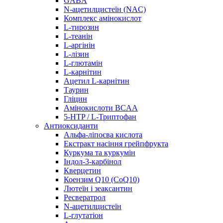
GABA
N-ацетилцистеїн (NAC)
Комплекс амінокислот
L-тирозин
L-теанін
L-аргінін
L-лізин
L-глютамін
L-карнітин
Ацетил L-карнітин
Таурин
Гліцин
Амінокислоти BCAA
5-HTP / L-Триптофан
Антиоксиданти
Альфа-ліпоєва кислота
Екстракт насіння грейпфрукта
Куркума та куркумін
Індол-3-карбінол
Кверцетин
Коензим Q10 (CoQ10)
Лютеїн і зеаксантин
Ресвератрол
N-ацетилцистеїн
L-глутатіон