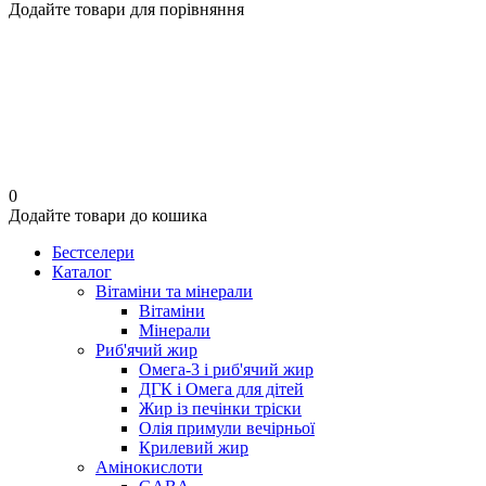
Додайте товари для порівняння
0
Додайте товари до кошика
Бестселери
Каталог
Вітаміни та мінерали
Вітаміни
Мінерали
Риб'ячий жир
Омега-3 і риб'ячий жир
ДГК і Омега для дітей
Жир із печінки тріски
Олія примули вечірньої
Крилевий жир
Амінокислоти