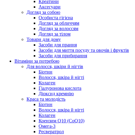
Креатини
Аксесуари
Догляд за собою
Особиста гігієна
Догляд за обличчям
Догляд за волоссям
Догляд за тілом
Товари для дому
Засоби для прання
Засоби для миття посуду та овочів і фруктів
Засоби для прибирання
Вітаміни за потребою
Для волосся, шкіри й нігтів
Біотин
Волосся, шкіра й нігті
Колаген
Гіалуронова кислота
Діоксид кремнію
Краса та молодість
Біотин
Волосся, шкіра й нігті
Колаген
Коензим Q10 (CoQ10)
Омега-3
Ресвератрол