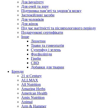
Для імунітету
Для очей та зору
Підтримка пам’яті та здоров’я мозку
Заспокійливі засоби
Для чоловіків
Для жінок
Під час вагітністі та післяпологового періоду
Подарункові сертифікати
Інше
Лецитин
Трави та гомеопатія
Суперфуд і зелень
Фосфоліпіди
Гриби
CBD
Добавки для тварин
Бренди
21 st Century
ALLMAX
All Nutrition
Amazing Herbs
American Health
Amix Nutrition
Animal
Arm & Hammer