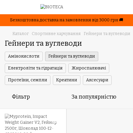
Безкоштовна доставка на замовлення від 3000 грн 🚚
Каталог
Спортивне харчування
Гейнери та вуглеводи
Гейнери та вуглеводи
Амінокислоти
Гейнери та вуглеводи
Електроліти та гідратація
Жироспалювачі
Протеїни, семпли
Креатини
Аксесуари
Фільтр
За популярністю