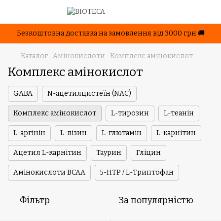
Безкоштовна доставка на замовлення від 3000 грн 🚚
Каталог
Амінокислоти
Комплекс амінокислот
Комплекс амінокислот
GABA
N-ацетилцистеїн (NAC)
Комплекс амінокислот
L-тирозин
L-теанін
L-аргінін
L-лізин
L-глютамін
L-карнітин
Ацетил L-карнітин
Таурин
Гліцин
Амінокислоти BCAA
5-HTP / L-Триптофан
Фільтр
За популярністю