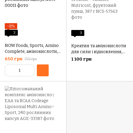
−11%
3
3
NOW Foods, Sports, Amino
Креатин та амінокислоти
Complete, амінокислоти,
для сили і відновлення,
120 рослинних капсул
Performance Creatine +
650 грн
1 100 грн
732 грн
Aminos Nutricost,
фруктовий пунш, 387 г