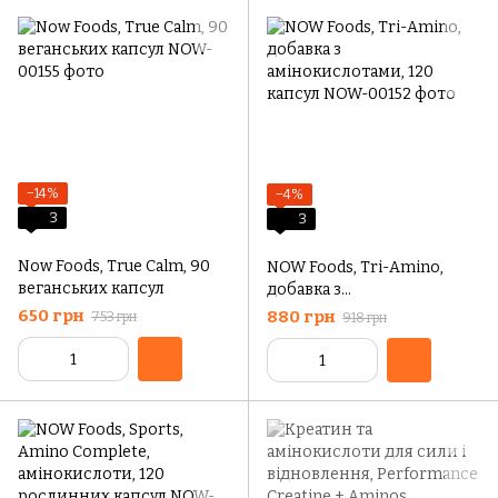
−14%
−4%
3
3
Now Foods, True Calm, 90
NOW Foods, Tri-Amino,
веганських капсул
добавка з
амінокислотами, 120
650 грн
880 грн
753 грн
918 грн
капсул