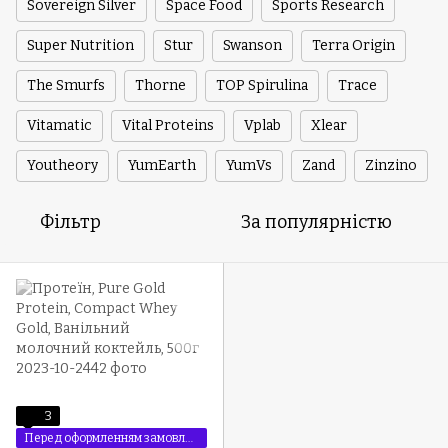
Sovereign Silver
Space Food
Sports Research
Super Nutrition
Stur
Swanson
Terra Origin
The Smurfs
Thorne
TOP Spirulina
Trace
Vitamatic
Vital Proteins
Vplab
Xlear
Youtheory
YumEarth
YumVs
Zand
Zinzino
Фільтр
За популярністю
3
Перед оформленням замовлення уточюйте ціну