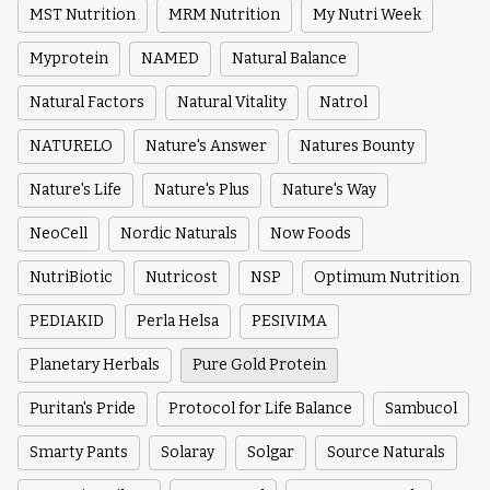
MST Nutrition
MRM Nutrition
My Nutri Week
Myprotein
NAMED
Natural Balance
Natural Factors
Natural Vitality
Natrol
NATURELO
Nature's Answer
Natures Bounty
Nature's Life
Nature's Plus
Nature's Way
NeoCell
Nordic Naturals
Now Foods
NutriBiotic
Nutricost
NSP
Optimum Nutrition
PEDIAKID
Perla Helsa
PESIVIMA
Planetary Herbals
Pure Gold Protein
Puritan's Pride
Protocol for Life Balance
Sambucol
Smarty Pants
Solaray
Solgar
Source Naturals