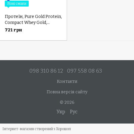
Різні смаки
Протеїн, Pure Gold Protein,
Compact Whey Gold,
Ванільний молочний
721 грн
коктейль, 500г
098 310 86 12
097 558 08 63
Контакти
Повна версія сайту
© 2026
Укр
Рус
Інтернет-магазин створений з Хорошоп