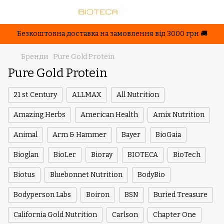
Безкоштовна доставка на замовлення від 3000 грн 🚚
Бренди
Pure Gold Protein
Pure Gold Protein
21 st Century
ALLMAX
All Nutrition
Amazing Herbs
American Health
Amix Nutrition
Animal
Arm & Hammer
Bayer
BioGaia
Bioglan
BioLer
Bioray
BIOTECA
BioTech
Biotus
Bluebonnet Nutrition
BodyBio
Bodyperson Labs
Boiron
BSN
Buried Treasure
California Gold Nutrition
Carlson
Chapter One