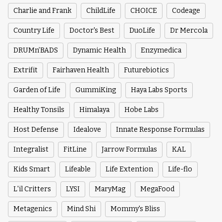
Charlie and Frank
ChildLife
CHOICE
Codeage
Country Life
Doctor's Best
DuoLife
Dr Mercola
DRUMn’BADS
Dynamic Health
Enzymedica
Extrifit
Fairhaven Health
Futurebiotics
Garden of Life
GummiKing
Haya Labs Sports
Healthy Tonsils
Himalaya
Hobe Labs
Host Defense
Idealove
Innate Response Formulas
Integralist
FitLine
Jarrow Formulas
KAL
Kids Smart
Lifeable
Life Extention
Life-flo
L'il Critters
LYSI
MaryMag
MegaFood
Metagenics
Mind Shi
Mommy's Bliss