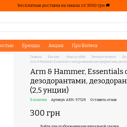
Бесплатная доставка на заказы от 3000 грн 🚚
ностью
Бренды
Акции
Про Bioteca
Главная
Каталог
Уход за собой
Личная гигиена
Де
Arm & Hammer, Essentials с натуральными дезодорантами, дезодор
Arm & Hammer, Essentials
дезодорантами, дезодорант
(2,5 унции)
В наличии
Артикул: ARH-97528
Оставить отзыв
300 грн
Войти
для отображения накопительной скидки
%