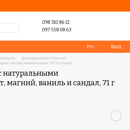
098 310 86 12
097 558 08 63
Вход
Рус
зодоранты
Дезодоранты Arm & Hammer
ант, магний, ваниль и сандал, 71 г (2,5 унции)
 с натуральными
, магний, ваниль и сандал, 71 г