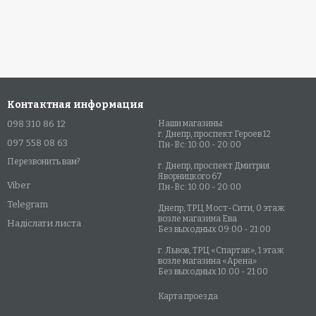
Контактная информация
098 310 86 12
Наши магазины:
г. Днепр, проспект Героев 12
097 558 08 63
Пн-Вс: 10:00 - 20:00
Перезвонить вам?
г. Днепр, проспект Дмитрия
Яворницкого 67
Viber
Пн-Вс: 10:00 - 20:00
Telegram
Днепр, ТРЦ Мост-Сити, 0 этаж
возле магазина Ева
Надіслати листа
Без выходных 09:00 - 21:00
г. Львов, ТРЦ «Спартак», 1 этаж
возле магазина «Арена»
Без выходных 10:00 - 21:00
Карта проезда