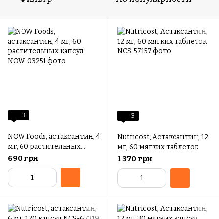
3
3
NOW Foods, астаксантин, 4
Nutricost, Астаксантин, 12
мг, 60 растительных
мг, 60 мягких таблеток
капсул
690 грн
1 370 грн