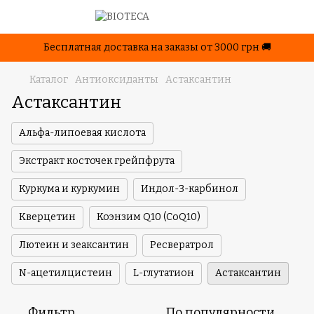
Бесплатная доставка на заказы от 3000 грн 🚚
Каталог
Антиоксиданты
Астаксантин
Астаксантин
Альфа-липоевая кислота
Экстракт косточек грейпфрута
Куркума и куркумин
Индол-3-карбинол
Кверцетин
Коэнзим Q10 (CoQ10)
Лютеин и зеаксантин
Ресвератрол
N-ацетилцистеин
L-глутатион
Астаксантин
Фильтр
По популярности