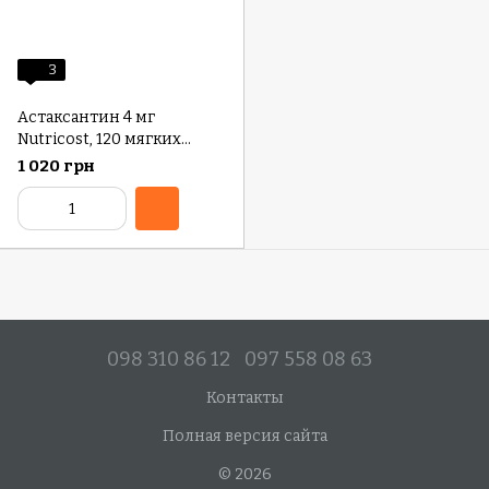
3
Астаксантин 4 мг
Nutricost, 120 мягких
капсул
1 020 грн
098 310 86 12
097 558 08 63
Контакты
Полная версия сайта
© 2026