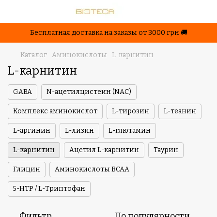
Бесплатная доставка на заказы от 3000 грн 🚚
Каталог
Аминокислоты
L-карнитин
L-карнитин
GABA
N-ацетилцистеин (NAC)
Комплекс аминокислот
L-тирозин
L-теанин
L-аргинин
L-лизин
L-глютамин
L-карнитин
Ацетил L-карнитин
Таурин
Глицин
Аминокислоты BCAA
5-HTP / L-Триптофан
Фильтр
По популярности