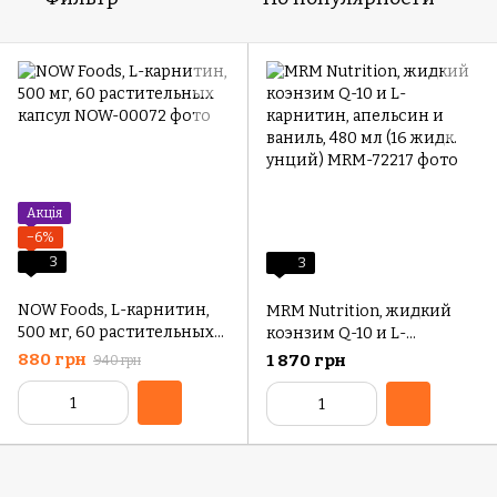
Акція
−6%
3
3
NOW Foods, L-карнитин,
MRM Nutrition, жидкий
500 мг, 60 растительных
коэнзим Q-10 и L-
капсул
карнитин, апельсин и
880 грн
1 870 грн
940 грн
ваниль, 480 мл (16 жидк.
унций)