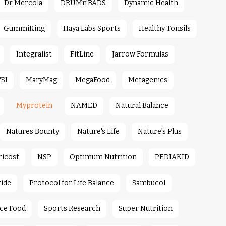
Dr Mercola
DRUMn’BADS
Dynamic Health
GummiKing
Haya Labs Sports
Healthy Tonsils
Integralist
FitLine
Jarrow Formulas
YSI
MaryMag
MegaFood
Metagenics
Myprotein
NAMED
Natural Balance
Natures Bounty
Nature's Life
Nature's Plus
ricost
NSP
Optimum Nutrition
PEDIAKID
ride
Protocol for Life Balance
Sambucol
ce Food
Sports Research
Super Nutrition