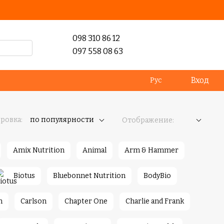
098 310 86 12
097 558 08 63
Вход
Рус
ровка:
по популярности
Отображение:
Amix Nutrition
Animal
Arm & Hammer
Biotus
Bluebonnet Nutrition
BodyBio
n
Carlson
Chapter One
Charlie and Frank