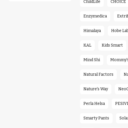
ChildLife
CHOICE
Enzymedica
Extrif
Himalaya
Hobe La
KAL
Kids Smart
Mind Shi
Mommy's 
Natural Factors
Na
Nature's Way
NeoC
Perla Helsa
PESIV
Smarty Pants
Sola