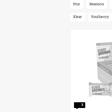
Stur
Swanson
Xlear
Youtheory
3