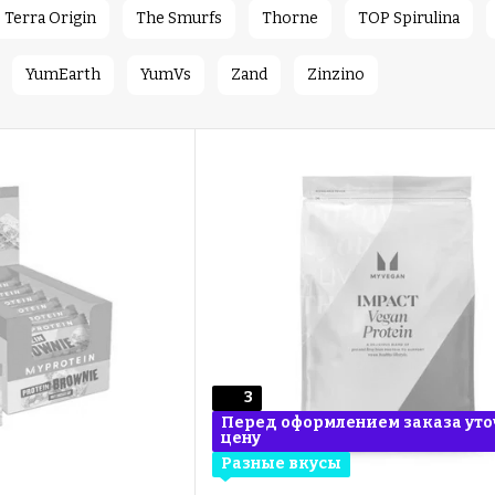
Terra Origin
The Smurfs
Thorne
TOP Spirulina
YumEarth
YumVs
Zand
Zinzino
3
Перед оформлением заказа уто
цену
Разные вкусы