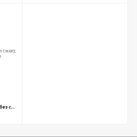
Myprotein, BCAA 2-1-1 Essential, без смаку, 250г