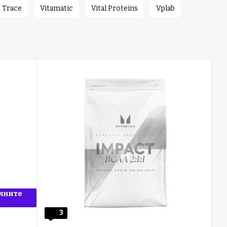
Trace
Vitamatic
Vital Proteins
Vplab
чните
3