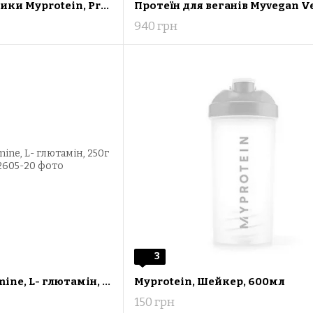
Протеїнові батончики Myprotein, Protein Brownie 12x75g, Білий шоколад
940 грн
3
MyProtein L-Glutamine, L- глютамін, 250г
Myprotein, Шейкер, 600мл
150 грн