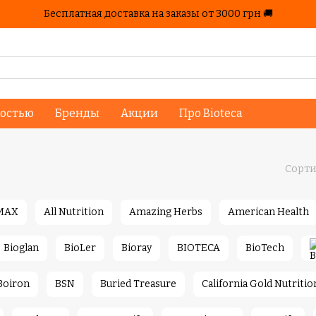
Бесплатная доставка на заказы от 3000 грн 🚚
ностью
Бренды
Акции
Про Bioteca
Сорти
MAX
All Nutrition
Amazing Herbs
American Health
Bioglan
BioLer
Bioray
BIOTECA
BioTech
Boiron
BSN
Buried Treasure
California Gold Nutritio