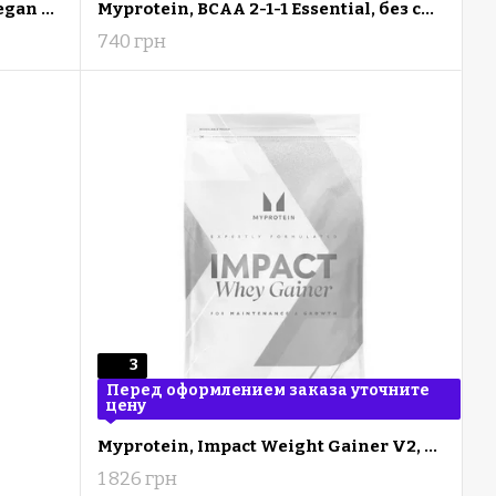
Протеїн для веганів Myvegan Vegan Protein Blend 1000г, Смак кава-горіх
Myprotein, BCAA 2-1-1 Essential, без смаку, 500г
740 грн
3
Перед оформлением заказа уточните
цену
Myprotein, Impact Weight Gainer V2, Гейнер 2500г, Шоколад
1 826 грн