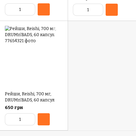
жидк. унций)
и ногтей, со вкусом
клубники, 60
жевательных таблеток
Рейши, Reishi, 700 мг,
DRUMn’BADS, 60 капсул
650 грн