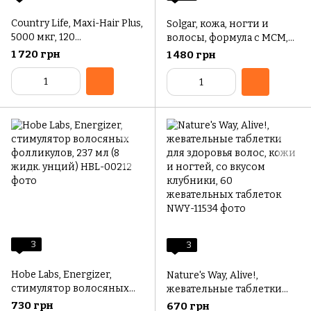
Country Life, Maxi-Hair Plus,
Solgar, кожа, ногти и
5000 мкг, 120
волосы, формула с МСМ,
вегетарианских капсул
120 таблеток
1 720 грн
1 480 грн
(1250 мкг в 1 капсуле)
3
3
Hobe Labs, Energizer,
Nature's Way, Alive!,
стимулятор волосяных
жевательные таблетки
фолликулов, 237 мл (8
для здоровья волос, кожи
730 грн
670 грн