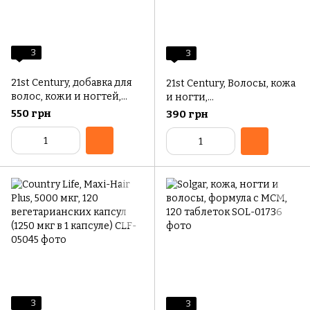
3
3
21st Century, добавка для
21st Century, Волосы, кожа
волос, кожи и ногтей,
и ногти,
повышенная сила
усовершенствованная
550 грн
390 грн
действия, 90 таблеток
формула, 50 таблеток
3
3