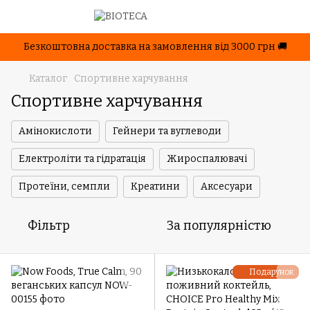
Безкоштовна доставка на замовлення від 3000 грн 🚚
Каталог
Спортивне харчування
Спортивне харчування
Амінокислоти
Гейнери та вуглеводи
Електроліти та гідратація
Жироспалювачі
Протеїни, семпли
Креатини
Аксесуари
Фільтр
За популярністю
Подарунок