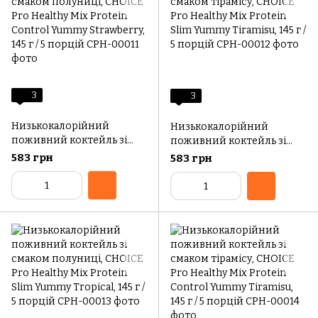
3
3
Низькокалорійний
Низькокалорійний
поживний коктейль зі
поживний коктейль зі
смаком полуниці, CHOICE
смаком тірамісу, CHOICE
583 грн
583 грн
Pro Healthy Mix Protein
Pro Healthy Mix Protein
Control Yummy Strawberry,
Slim Yummy Tiramisu, 145 г /
145 г / 5 порцій
5 порцій