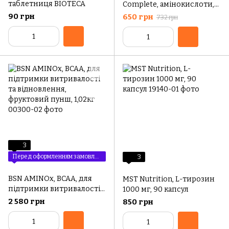
таблетниця BIOTECA
Complete, амінокислоти,
120 рослинних капсул
90 грн
650 грн
732 грн
3
Перед оформленням замовлення уточюйте ціну
3
BSN AMINOx, BCAA, для
MST Nutrition, L-тирозин
підтримки витривалості
1000 мг, 90 капсул
та відновлення,
2 580 грн
850 грн
фруктовий пунш, 1,02кг