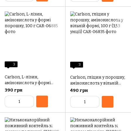
3
3
Carlson, L-лізин,
Carlson, гліцин у порошку,
амінокислота у формі
амінокислота у вільній
порошку, 100 г
формі, 100 г (3,53 унції)
390 грн
490 грн