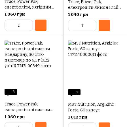
Trace, Power Pak,
Trace, Power Pak,
електроліти, з ягідним
електроліти лимон і лайм,
смаком, 30 стік-пакетиків
30 стік-пакетиків по 6,1 г
1 060 грн
1 040 грн
по 6,1 г (0,22 унції)
(0,22 унції)
3
3
Trace, Power Pak,
MST Nutrition, ArgiZinc
електроліти зі смаком
Forte, 60 капсул
мандарину, 30 стік-
1 060 грн
1 012 грн
пакетиків по 6,1 г (0,22
унції)