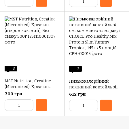
3
3
MST Nutrition, Creatine
Низькокалорійний
(Micronized), Креатин
поживний коктейль зі
(мікронізований), Без
смаком манго та маракуї,
700 грн
612 грн
смаку 300г
CHOICE Pro Healthy Mix
Protein Slim Yummy
Tropical, 145 г / 5 порцій