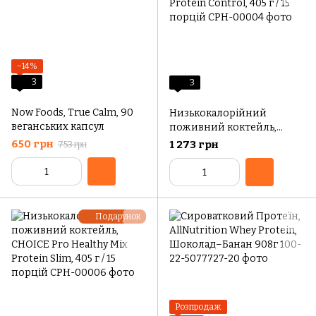
−14%
3
3
Now Foods, True Calm, 90
Низькокалорійний
веганських капсул
поживний коктейль,
CHOICE Pro Healthy Mix
650 грн
1 273 грн
753 грн
Protein Control, 405 г / 15
порцій
Подарунок
Розпродаж