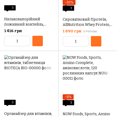
−30%
3
3
Низькокалорійний
Сироватковий Протеїн,
поживний коктейль,
AllNutrition Whey Protein,
CHOICE Pro Healthy Mix
Шоколад–Банан 908г
1 416 грн
1 890 грн
2 700 грн
Protein Slim, 405 г / 15
порцій
−11%
3
3
Органайзер для вітамінів,
NOW Foods, Sports, Amino