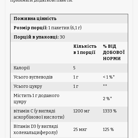
приймати додаткові пакети.
Поживна цінність
Розмір порції:
1 пакетик (6,1 г)
Порцій в упаковці:
30
Кількість
% ВІД
в 1 порції
ДОБОВОЇ
НОРМИ
Калорії
5
Усього вуглеводів
1 г
< 1 %*
Усього цукру
1 г
**
Містить 1 г доданого
2 %*
цукру
вітамін C (у вигляді
1200 мг
1333 %
аскорбінової кислоти)
Вітамін D3 (у вигляді
25 мкг
125 %
холекальциферолу)