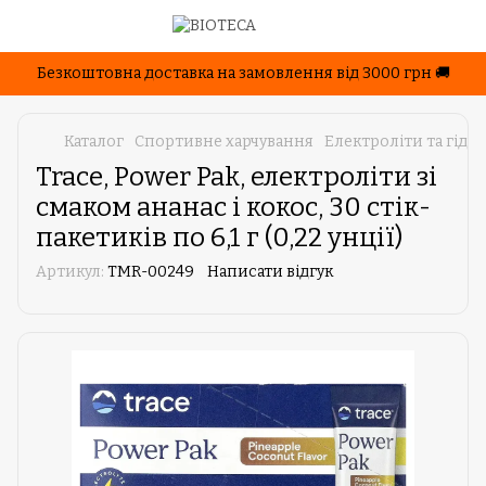
Безкоштовна доставка на замовлення від 3000 грн 🚚
Каталог
Спортивне харчування
Електроліти та гідра
Trace, Power Pak, електроліти зі
смаком ананас і кокос, 30 стік-
пакетиків по 6,1 г (0,22 унції)
Артикул:
TMR-00249
Написати відгук