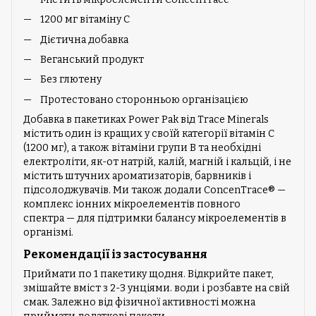
1200 мг вітаміну C
Дієтична добавка
Веганський продукт
Без глютену
Протестовано сторонньою організацією
Добавка в пакетиках Power Pak від Trace Minerals
містить один із кращих у своїй категорії вітамін C
(1200 мг), а також вітаміни групи B та необхідні
електроліти, як-от натрій, калій, магній і кальцій, і не
містить штучних ароматизаторів, барвників і
підсолоджувачів. Ми також додали ConcenTrace® —
комплекс іонних мікроелементів повного
спектра — для підтримки балансу мікроелементів в
організмі.
Рекомендації із застосування
Приймати по 1 пакетику щодня. Відкрийте пакет,
змішайте вміст з 2-3 унціями. води і розбавте на свій
смак. Залежно від фізичної активності можна