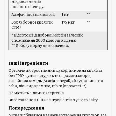
мікроелементів
повного спектру.
Альфа-ліпоєва кислота
1 мг
**
Бор (з борної кислоти,
175 мкг
**
CTM)
* Відсоток від добової норми за умови
споживання 2000 калорій на день.
** Добову норму не визначено.
Інші інгредієнти
Органічний тростинний цукор, лимонна кислота
без ГМО, суміш натуральних ароматизаторів,
аравійська камедь (Acacia senegal), яблучна кислота,
reb a, діоксид кремнію, reb m (onosweet™).
Не містить відомих алергенів.
Виготовлено в США з інгредієнтів з усього світу.
Попередження
Може відбуватися незначне утворення грудочок, але