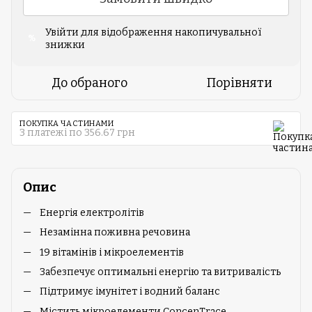
Увійти
для відображення накопичувальної
%
знижки
До обраного
Порівняти
ПОКУПКА ЧАСТИНАМИ
3 платежі по 356.67 грн
Опис
Енергія електролітів
Незамінна поживна речовина
19 вітамінів і мікроелементів
Забезпечує оптимальні енергію та витривалість
Підтримує імунітет і водний баланс
Містить мікроелементи ConcenTrace