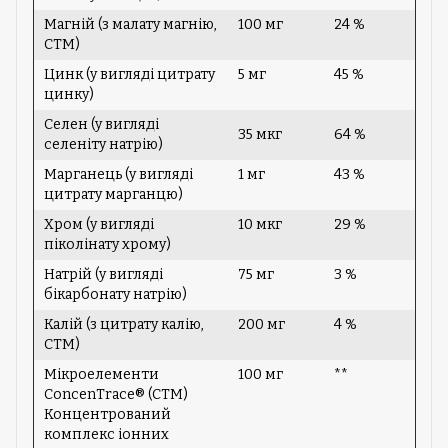
Магній (з малату магнію,
100 мг
24 %
CTM)
Цинк (у вигляді цитрату
5 мг
45 %
цинку)
Селен (у вигляді
35 мкг
64 %
селеніту натрію)
Марганець (у вигляді
1 мг
43 %
цитрату марганцю)
Хром (у вигляді
10 мкг
29 %
піколінату хрому)
Натрій (у вигляді
75 мг
3 %
бікарбонату натрію)
Калій (з цитрату калію,
200 мг
4 %
CTM)
Мікроелементи
100 мг
**
ConcenTrace® (CTM)
Концентрований
комплекс іонних