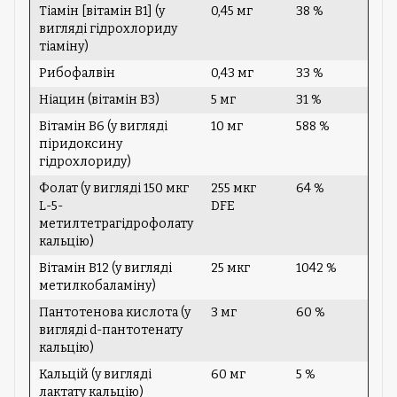
Тіамін [вітамін B1] (у
0,45 мг
38 %
вигляді гідрохлориду
тіаміну)
Рибофалвін
0,43 мг
33 %
Ніацин (вітамін B3)
5 мг
31 %
Вітамін B6 (у вигляді
10 мг
588 %
піридоксину
гідрохлориду)
Фолат (у вигляді 150 мкг
255 мкг
64 %
L-5-
DFE
метилтетрагідрофолату
кальцію)
Вітамін B12 (у вигляді
25 мкг
1042 %
метилкобаламіну)
Пантотенова кислота (у
3 мг
60 %
вигляді d-пантотенату
кальцію)
Кальцій (у вигляді
60 мг
5 %
лактату кальцію)