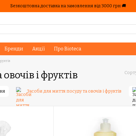
Безкоштовна доставка на замовлення від 3000 грн 🚚
Бренди
Акції
Про Bioteca
фруктів
 овочів і фруктів
Сорт
ння
Засоби для миття посуду та овочів і фруктів