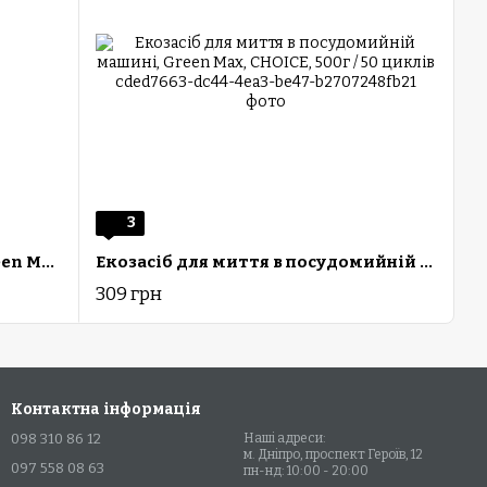
3
ЕкоЗасіб для миття посуду, Green Max, CHOICE, 500мл
Екозасіб для миття в посудомийній машині, Green Max, CHOICE, 500г / 50 циклів
309 грн
Контактна інформація
098 310 86 12
Наші адреси:
м. Дніпро, проспект Героїв, 12
097 558 08 63
пн-нд: 10:00 - 20:00