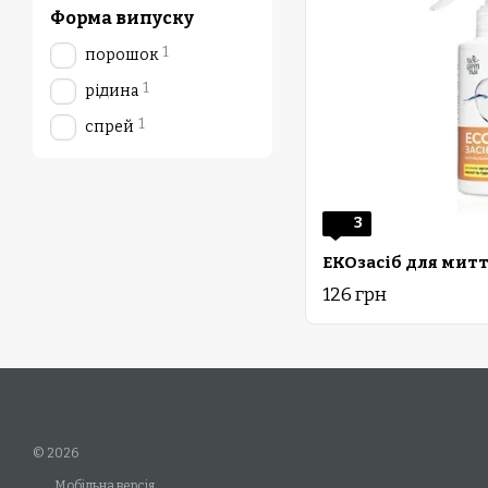
Форма випуску
1
порошок
1
рідина
1
спрей
3
126 грн
© 2026
Мобільна версія