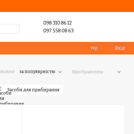
098 310 86 12
097 558 08 63
Вхід
Укр
ування:
за популярністю
Відображення:
Засоби для прибирання