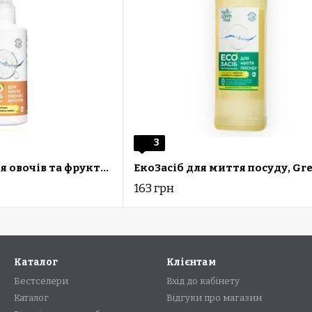
3
ЕКОзасіб для миття овочів та фруктів, Green Max, CHOICE, 200мл
163 грн
Каталог
Клієнтам
Бестселери
Вхід до кабінету
Каталог
Відгуки про магазин