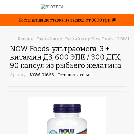
Бесплатная доставка на заказы от 3000 грн 🚚
Каталог
Рыбий жир
Рыбий жир Now Foods
NOW Foo
NOW Foods, ультраомега-3 +
витамин Д3, 600 ЭПК / 300 ДГК,
90 капсул из рыбьего желатина
Артикул:
NOW-01663
Оставить отзыв