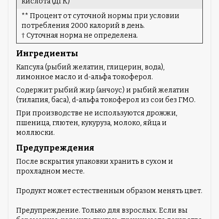
кислота (ДГК)
** Процент от суточной нормы при условии
потребления 2000 калорий в день.
† Суточная норма не определена.
Ингредиенты
Капсула (рыбий желатин, глицерин, вода),
лимонное масло и d-альфа токоферол.
Содержит рыбий жир (анчоус) и рыбий желатин
(тилапия, баса), d-альфа токоферол из сои без ГМО.
При производстве не используются дрожжи,
пшеница, глютен, кукуруза, молоко, яйца и
моллюски.
Предупреждения
После вскрытия упаковки хранить в сухом и
прохладном месте.
Продукт может естественным образом менять цвет.
Предупреждение. Только для взрослых. Если вы