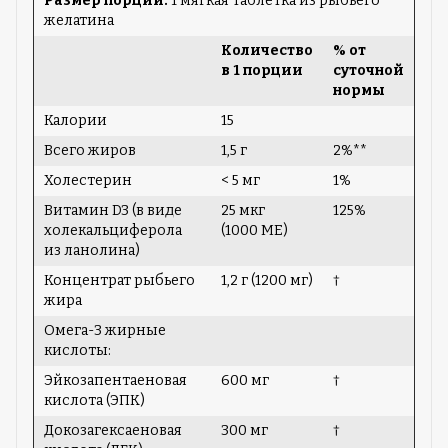
Размер порции:
1 мягкая таблетка из рыбьего
желатина
Количество
% от
в 1 порции
суточной
нормы
Калории
15
Всего жиров
1,5 г
2%**
Холестерин
< 5 мг
1%
Витамин D3 (в виде
25 мкг
125%
холекальциферола
(1000 МЕ)
из ланолина)
Концентрат рыбьего
1,2 г (1200 мг)
†
жира
Омега-3 жирные
кислоты:
Эйкозапентаеновая
600 мг
†
кислота (ЭПК)
Докозагексаеновая
300 мг
†