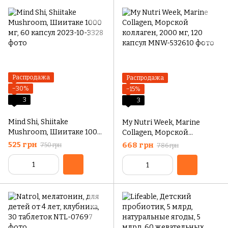
Распродажа
Распродажа
−30%
−15%
3
3
Mind Shi, Shiitake
My Nutri Week, Marine
Mushroom, Шиитаке 1000
Collagen, Морской
мг, 60 капсул
коллаген, 2000 мг, 120
525 грн
668 грн
750 грн
786 грн
капсул