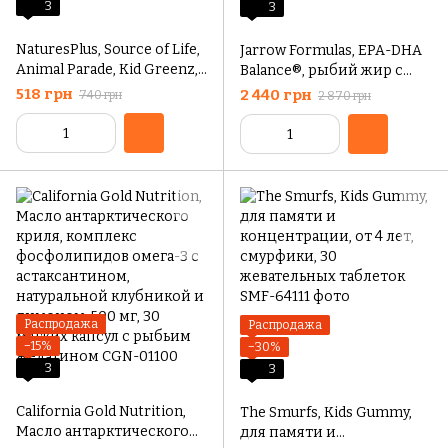
3
3
NaturesPlus, Source of Life,
Jarrow Formulas, EPA-DHA
Animal Parade, Kid Greenz,
Balance®, рыбий жир с
вкус натуральных
ЭПК и ДГК,120 капсул
518 грн
2 440 грн
740 грн
2 870 грн
тропических фруктов, 90
животных
Распродажа
Распродажа
−15%
−30%
3
3
California Gold Nutrition,
The Smurfs, Kids Gummy,
Масло антарктического
для памяти и