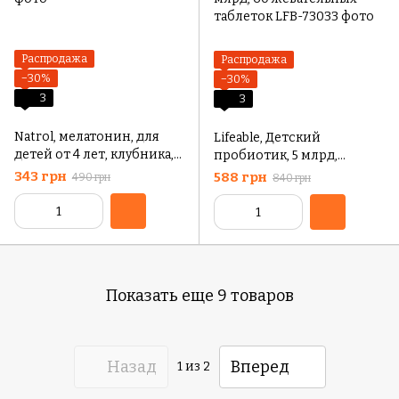
Распродажа
Распродажа
−30%
−30%
3
3
Natrol, мелатонин, для
Lifeable, Детский
детей от 4 лет, клубника,
пробиотик, 5 млрд,
30 таблеток
натуральные ягоды, 5
343 грн
588 грн
490 грн
840 грн
млрд, 60 жевательных
таблеток
Показать еще 9 товаров
Назад
Вперед
1
из 2