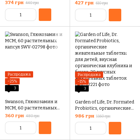
криля, комплекс
концентрации, от 4 лет,
374 грн
427 грн
440 грн
610 грн
фосфолипидов омега-3 с
смурфики, 30
астаксантином,
жевательных таблеток
натуральной клубникой и
лимоном, 500 мг, 30
мягких капсул с рыбьим
желатином
Распродажа
Распродажа
−25%
−15%
3
3
Swanson, Глюкозамин и
Garden of Life, Dr. Formated
МСМ, 60 растительных
Probiotics, органические
капсул
жевательные таблетки
360 грн
986 грн
480 грн
1 160 грн
для детей, вкусная
органическая клубника и
банан, 30 вкусных
жевательных таблеток