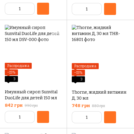
растительных капсул
вкус, 50 жевательных
таблеток
Распродажа
Распродажа
−15%
−15%
3
3
Имунный сироп Sunvital
Thorne, жидкий витамин
DuoLife для детей 150 мл
Д, 30 мл
842 грн
748 грн
990 грн
880 грн