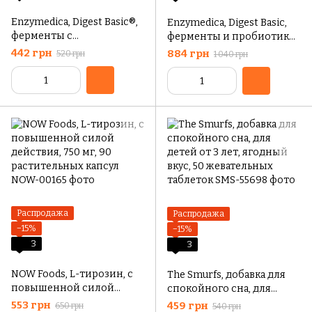
Enzymedica, Digest Basic®,
Enzymedica, Digest Basic,
ферменты с
ферменты и пробиотики,
пробиотиками, 30 капсул
90 капсул
442 грн
884 грн
520 грн
1 040 грн
Распродажа
Распродажа
−15%
−15%
3
3
NOW Foods, L-тирозин, с
The Smurfs, добавка для
повышенной силой
спокойного сна, для
действия, 750 мг, 90
детей от 3 лет, ягодный
553 грн
459 грн
650 грн
540 грн