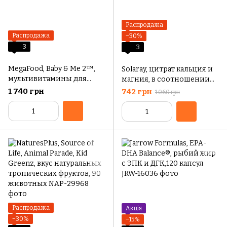
Распродажа
Распродажа
−30%
3
3
MegaFood, Baby & Me 2™,
Solaray, цитрат кальция и
мультивитамины для
магния, в соотношении
беременных, 60 таблеток
1:1, 180 капсул VegCap
1 740 грн
742 грн
1 060 грн
Распродажа
Акція
−30%
−15%