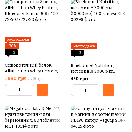
Распродажа
−30%
Распродажа
3
3
Сывороточный белок,
Bluebonnet Nutrition,
AllNutrition Whey Protein,
витамин А 3000 мкг
Шоколад-Банан 908 г
(10000 мо), 100 капсул
1 890 грн
450 грн
2 700 грн