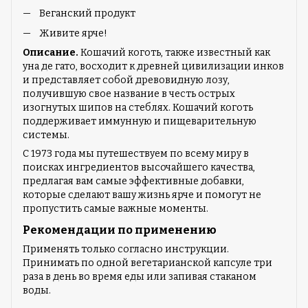
Веганский продукт
Живите ярче!
Описание.
Кошачий коготь, также известный как
уна де гато, восходит к древней цивилизации инков
и представляет собой древовидную лозу,
получившую свое название в честь острых
изогнутых шипов на стеблях. Кошачий коготь
поддерживает иммунную и пищеварительную
системы.
С 1973 года мы путешествуем по всему миру в
поисках ингредиентов высочайшего качества,
предлагая вам самые эффективные добавки,
которые сделают вашу жизнь ярче и помогут не
пропустить самые важные моменты.
Рекомендации по применению
Применять только согласно инструкции.
Принимать по одной вегетарианской капсуле три
раза в день во время еды или запивая стаканом
воды.