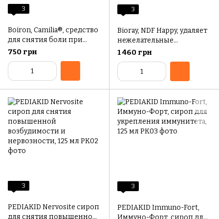
3
3
Boiron, Camilia®, средство
Bioray, NDF Happy, удаляет
для снятия боли при
нежелательные
прорезывании зубов, для
организмы и токсины,
750 грн
1 460 грн
младенцев от 1 месяца, 30
для детей, персиковый
доз по 1 мл (0,034 жидк.
вкус, 60 мл (2 жидк.
унции)
унции)
3
3
PEDIAKID Nervosite сироп
PEDIAKID Immuno-Fort,
для снятия повышенной
Иммуно-Форт, сироп для