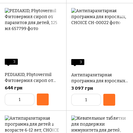
3
3
PEDIAKID, Phytovermil
Антипаразитарная
Фитовермил сироп от
программа для взрослых,
паразитов для детей, 125
CHOICE
644 грн
3 097 грн
мл