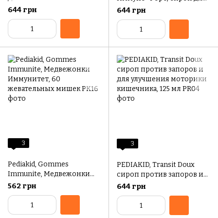
возбудимости и
укрепления иммунитета,
644 грн
644 грн
нервозности, 125 мл
125 мл
3
3
Pediakid, Gommes
PEDIAKID, Transit Doux
Immunite, Медвежонки
сироп против запоров и
Иммунитет, 60
для улучшения моторики
562 грн
644 грн
жевательных мишек
кишечника, 125 мл