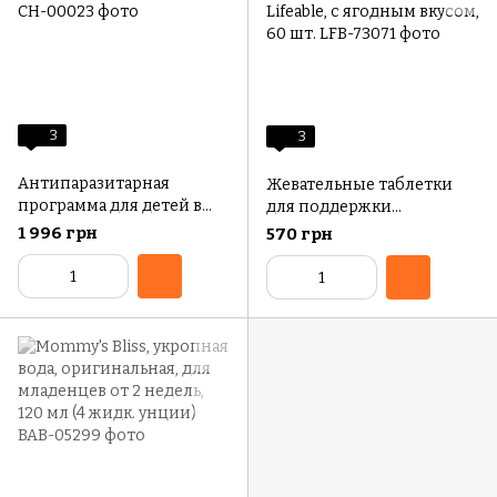
3
3
Антипаразитарная
Жевательные таблетки
программа для детей в
для поддержки
возрасте 6-12 лет, CHOICE
иммунитета для детей,
1 996 грн
570 грн
Lifeable, с ягодным вкусом,
60 шт.