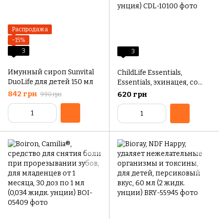
Распродажа
−15%
3
3
Имунный сироп Sunvital
ChildLife Essentials,
DuoLife для детей 150 мл
Essentials, эхинацея, со
вкусом натурального
842 грн
620 грн
990 грн
апельсина, 30 мл (1 жидк.
унция)