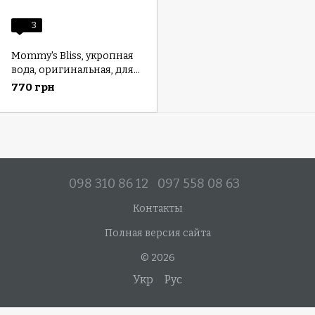
3
Mommy's Bliss, укропная
вода, оригинальная, для
младенцев от 2 недель,
770 грн
120 мл (4 жидк. унции)
098 310 86 12
097 558 08 63
Контакты
Полная версия сайта
© 2026
Укр
Рус