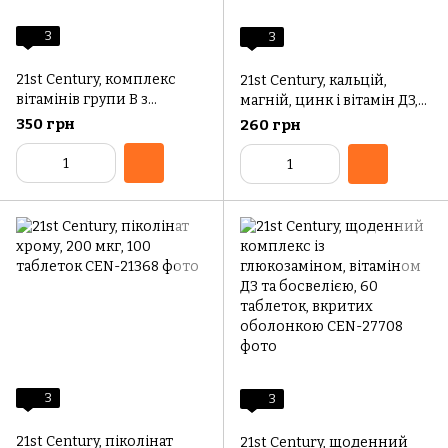
3
3
21st Century, комплекс
21st Century, кальцій,
вітамінів групи В з
магній, цинк і вітамін Д3,
вітаміном С,100 таблеток
90 таблеток
350 грн
260 грн
3
3
21st Century, піколінат
21st Century, щоденний