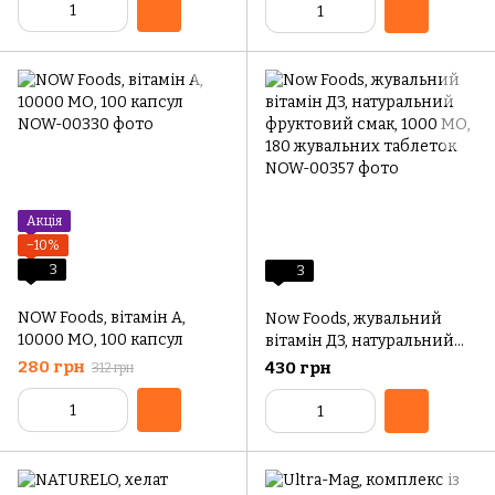
Акція
−10%
3
3
NOW Foods, вітамін А,
Now Foods, жувальний
10000 МО, 100 капсул
вітамін Д3, натуральний
фруктовий смак, 1000 МО,
280 грн
430 грн
312 грн
180 жувальних таблеток