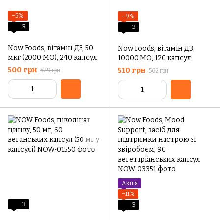
−5%
−9%
3
3
Now Foods, вітамін Д3, 50
Now Foods, вітамін Д3,
мкг (2000 МО), 240 капсул
10000 МО, 120 капсул
500 грн
510 грн
529 грн
562 грн
Акція
−11%
3
3