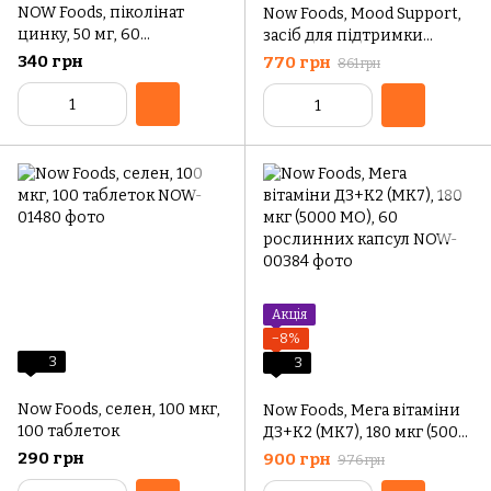
NOW Foods, піколінат
Now Foods, Mood Support,
цинку, 50 мг, 60
засіб для підтримки
веганських капсул (50 мг у
настрою зі звіробоєм, 90
340 грн
770 грн
861 грн
капсулі)
вегетаріанських капсул
Акція
−8%
3
3
Now Foods, селен, 100 мкг,
Now Foods, Мега вітаміни
100 таблеток
Д3+К2 (МК7), 180 мкг (5000
МО), 60 рослинних капсул
290 грн
900 грн
976 грн