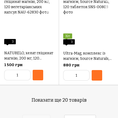
Хіт
3
3
NATURELO, хелат гліцинат
Ultra-Mag, комплекс із
магнію, 200 мг, 120
магнієм, Source Naturals,
вегетаріанських капсул
120 таблеток
1 500 грн
880 грн
Показати ще 20 товарів