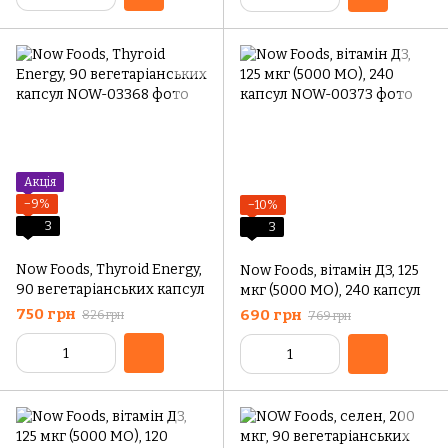
Акція
−9%
−10%
3
3
Now Foods, Thyroid Energy,
Now Foods, вітамін Д3, 125
90 вегетаріанських капсул
мкг (5000 МО), 240 капсул
750 грн
690 грн
826 грн
769 грн