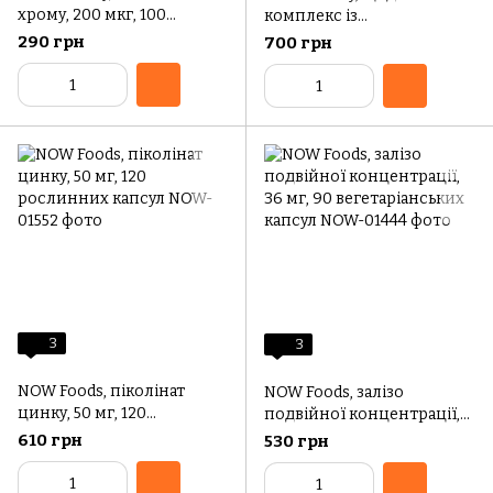
хрому, 200 мкг, 100
комплекс із
таблеток
глюкозаміном, вітаміном
290 грн
700 грн
Д3 та босвелією, 60
таблеток, вкритих
оболонкою
3
3
NOW Foods, піколінат
NOW Foods, залізо
цинку, 50 мг, 120
подвійної концентрації,
рослинних капсул
36 мг, 90 вегетаріанських
610 грн
530 грн
капсул