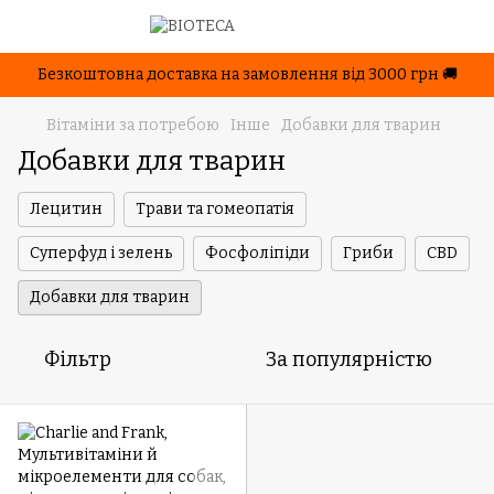
Безкоштовна доставка на замовлення від 3000 грн 🚚
Вітаміни за потребою
Інше
Добавки для тварин
Добавки для тварин
Лецитин
Трави та гомеопатія
Суперфуд і зелень
Фосфоліпіди
Гриби
CBD
Добавки для тварин
Фільтр
За популярністю