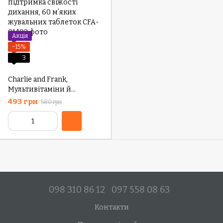
Акція
−15%
3
Charlie and Frank,
Мультивітаміни й
мікроелементи для собак,
493 грн
580 грн
підтримка свіжості
дихання, 60 мʼяких
жувальних таблеток
098 310 86 12
097 558 08 63
Контакти