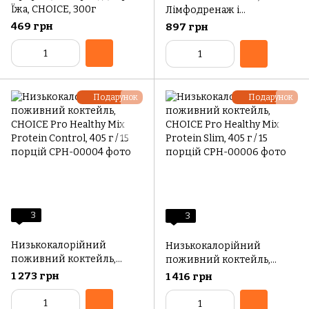
Їжа, CHOICE, 300г
Лімфодренаж і
детоксикація, CHOICE, Pro
469 грн
897 грн
Healthy, 90 капсул
Подарунок
Подарунок
3
3
Низькокалорійний
Низькокалорійний
поживний коктейль,
поживний коктейль,
CHOICE Pro Healthy Mix
CHOICE Pro Healthy Mix
1 273 грн
1 416 грн
Protein Control, 405 г / 15
Protein Slim, 405 г / 15
порцій
порцій