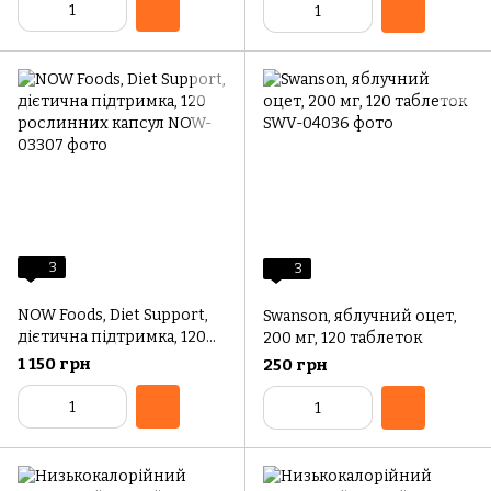
кожній таблетці)
3
3
NOW Foods, Diet Support,
Swanson, яблучний оцет,
дієтична підтримка, 120
200 мг, 120 таблеток
рослинних капсул
1 150 грн
250 грн