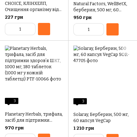
CHOICE, КЛІНХЕЛП,
Natural Factors, WellBetX,
Очищення організму від
берберин, 500 мг, 60
шлаків і токсинів 30
вегетаріанських капсул
227 грн
950 грн
капсул
3
3
Planetary Herbals, трифала,
Solaray, Берберин, 500 мг,
засіб для підтримки
60 капсул VegCap
здоровʼя ШКТ, 1000 мг, 180
970 грн
1 210 грн
таблеток (1000 мг у