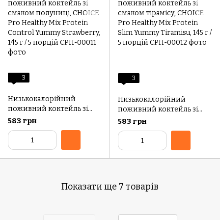
3
3
Низькокалорійний
Низькокалорійний
поживний коктейль зі
поживний коктейль зі
смаком полуниці, CHOICE
смаком тірамісу, CHOICE
583 грн
583 грн
Pro Healthy Mix Protein
Pro Healthy Mix Protein
Control Yummy Strawberry,
Slim Yummy Tiramisu, 145 г /
145 г / 5 порцій
5 порцій
Показати ще 7 товарів