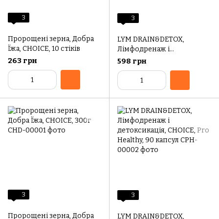
3
3
Пророщені зерна, Добра
LYM DRAIN&DETOX,
Їжа, CHOICE, 10 стіків
Лімфодренаж і
детоксикація, CHOICE, Pro
263 грн
598 грн
Healthy, 60 капсул
3
3
Пророщені зерна, Добра
LYM DRAIN&DETOX,