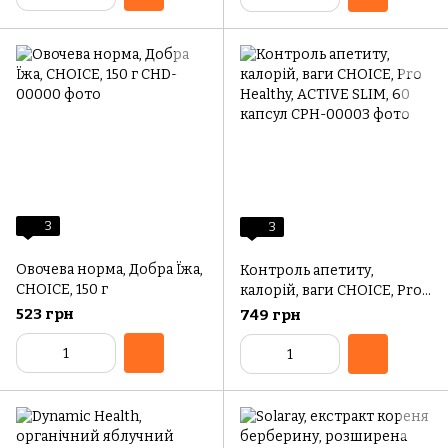
3
3
Овочева норма, Добра Їжа,
Контроль апетиту,
CHOICE, 150 г
калорій, ваги CHOICE, Pro
Healthy, ACTIVE SLIM, 60
523 грн
749 грн
капсул