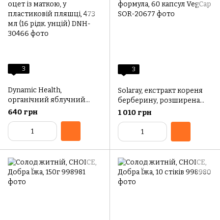
3
3
Dynamic Health,
Solaray, екстракт кореня
органічний яблучний
берберину, розширена
оцет із маткою, у
формула, 60 капсул VegCap
640 грн
1 010 грн
пластиковій пляшці, 473
мл (16 рідк. унцій)