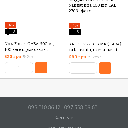
−4%
−4%
3
3
Now Foods, GABA, 500 мг,
KAL, Stress B, ГАМК (GABA)
100 вегетаріанських
та L-теанін, пастилки зі
капсул
смаком натуральних
520 грн
680 грн
542 грн
707 грн
манго та мандарина, 100
шт.
098 310 86 12
097 558 08 63
Контакти
Повна версія сайту