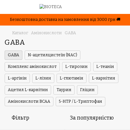
Безкоштовна доставка на замовлення від 3000 грн 🚚
Каталог
Амінокислоти
GABA
GABA
GABA
N-ацетилцистеїн (NAC)
Комплекс амінокислот
L-тирозин
L-теанін
L-аргінін
L-лізин
L-глютамін
L-карнітин
Ацетил L-карнітин
Таурин
Гліцин
Амінокислоти BCAA
5-HTP / L-Триптофан
Фільтр
За популярністю