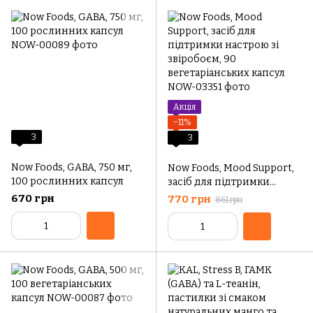
Акція
−11%
3
3
Now Foods, GABA, 750 мг,
Now Foods, Mood Support,
100 рослинних капсул
засіб для підтримки
настрою зі звіробоєм, 90
670 грн
770 грн
861 грн
вегетаріанських капсул