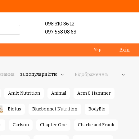
098 310 86 12
097 558 08 63
Вхід
Укр
ування:
за популярністю
Відображення:
Amix Nutrition
Animal
Arm & Hammer
Biotus
Bluebonnet Nutrition
BodyBio
n
Carlson
Chapter One
Charlie and Frank