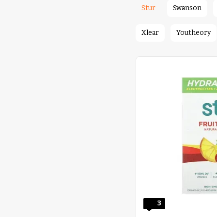
Stur
Swanson
Xlear
Youtheory
3