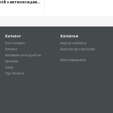
Електролітний напій з антиоксидантами Stur Hydration+, фруктовий пунш, 8 стіків
Каталог
Клієнтам
Бестселери
Вхід до кабінету
Каталог
Відгуки про магазин
Вітаміни за потребою
Ми в соцмережах
Бренди
Акції
Про Bioteca