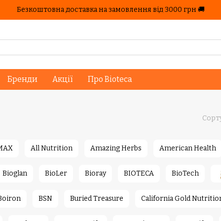
Безкоштовна доставка на замовлення від 3000 грн 🚚
Бренди
Акції
Про Bioteca
Сорт
MAX
All Nutrition
Amazing Herbs
American Health
Bioglan
BioLer
Bioray
BIOTECA
BioTech
Boiron
BSN
Buried Treasure
California Gold Nutritio