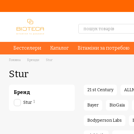
Перейти до основного контенту
Бестселери
Каталог
Вітаміни за потребою
Головна
Бренди
Stur
Stur
21 st Century
ALL
Бренд
1
Stur
Bayer
BioGaia
Bodyperson Labs