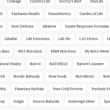
Codeage
Country Life
Doctor's Best
DuoLife
it
Fairhaven Health
Futurebiotics
Garden of Life
bs
Host Defense
Idealove
Innate Response Formulas
Lifeable
Life Extention
Life-flo
L'il Critters
L
Bliss
MST Nutrition
MRM Nutrition
My Nutri Week
tural Vitality
Natrol
NATURELO
Nature's Answer
ell
Nordic Naturals
Now Foods
NutriBiotic
Nut
IMA
Planetary Herbals
Pure Gold Protein
Puritan's P
ray
Solgar
Source Naturals
Sovereign Silver
Spa