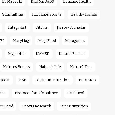
Dr Mercola
DRUMn’BADS
Dynamic Health
GummiKing
Haya Labs Sports
Healthy Tonsils
Integralist
FitLine
Jarrow Formulas
YSI
MaryMag
MegaFood
Metagenics
Myprotein
NAMED
Natural Balance
Natures Bounty
Nature's Life
Nature's Plus
ricost
NSP
Optimum Nutrition
PEDIAKID
ride
Protocol for Life Balance
Sambucol
ce Food
Sports Research
Super Nutrition