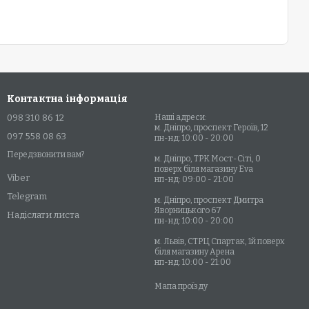
Контактна інформація
098 310 86 12
Наші адреси:
м. Дніпро, проспект Героїв, 12
097 558 08 63
пн-нд: 10:00 - 20:00
Передзвонити вам?
м. Дніпро, ТРК Мост-Сіті, 0
поверх біля магазину Eva
Viber
нп-нд: 09:00 - 21:00
Telegram
м. Дніпро, проспект Дмитра
Яворницького 67
Надіслати листа
пн-нд: 10:00 - 20:00
м. Львів, СТРЦ Спартак, 1й поверх
біля магазину Арена
нп-нд: 10:00 - 21:00
Мапа проїзду