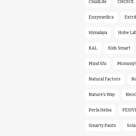
ChildLife
CHOICE
Enzymedica
Extrif
Himalaya
Hobe La
KAL
Kids Smart
Mind Shi
Mommy's 
Natural Factors
Na
Nature's Way
NeoC
Perla Helsa
PESIV
Smarty Pants
Sola