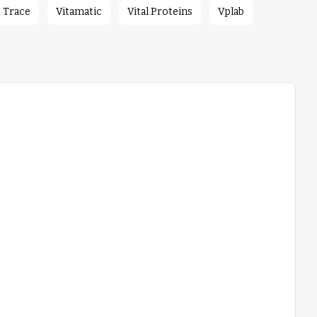
Trace
Vitamatic
Vital Proteins
Vplab