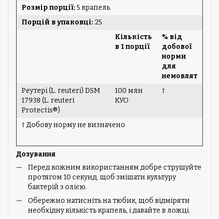
Розмір порції:
5 крапель
Порцій в упаковці:
25
Кількість
% від
в 1 порції
добової
норми
для
немовлят
Реутері (L. reuteri) DSM
100 млн
†
17938 (L. reuteri
КУО
Protectis®)
† Добову норму не визначено
Дозування
Перед кожним використанням добре струшуйте
протягом 10 секунд, щоб змішати культуру
бактерій з олією.
Обережно натисніть на тюбик, щоб відміряти
необхідну кількість крапель, і давайте в ложці.