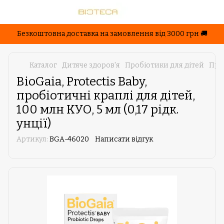
Безкоштовна доставка на замовлення від 3000 грн 🚚
Каталог
Дитяче здоров'я
Пробіотики для дітей
Про
BioGaia, Protectis Baby,
пробіотичні краплі для дітей,
100 млн КУО, 5 мл (0,17 рідк.
унції)
Артикул:
BGA-46020
Написати відгук