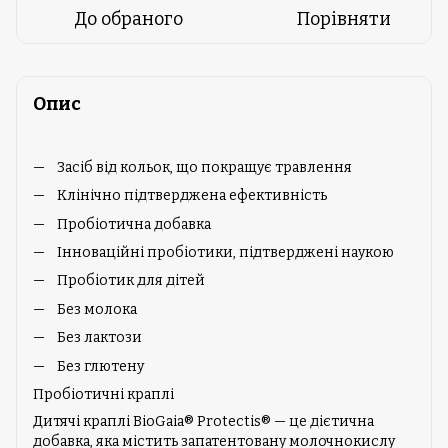
До обраного
Порівняти
Опис
Засіб від кольок, що покращує травлення
Клінічно підтверджена ефективність
Пробіотична добавка
Інноваційні пробіотики, підтверджені наукою
Пробіотик для дітей
Без молока
Без лактози
Без глютену
Пробіотичні краплі
Дитячі краплі BioGaia® Protectis® — це дієтична
добавка, яка містить запатентовану молочнокислу