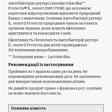
лактобактерію реутері Limosilactobacillus**
Protectis® (L. reuteri DSM 17938), що допомагає
корисним мікроорганізмам відновити природний
баланс у кишечнику. Оскільки лактобактерії реутері
(L. reuteri) Protectis природним чином заселяють
організм людини, вони можуть ефективно
адаптуватися та взаємодіяти з ним.
Ефективність і безпечність лактобактерій реутері
(L. reuteri) Protectis для дітей підтверджено
150 клінічними випробуваннями.
** Попередня назва — Lactobacillus.
Рекомендації із застосування
Приймати по 5 крапель один раз на день. Не
перевищувати рекомендовану дозу. Не призначено
для використання недоношеними дітьми.
Не давайте продукт прямо з флакона в рот, оскільки
це може знизити його якість.
Поживна цінність