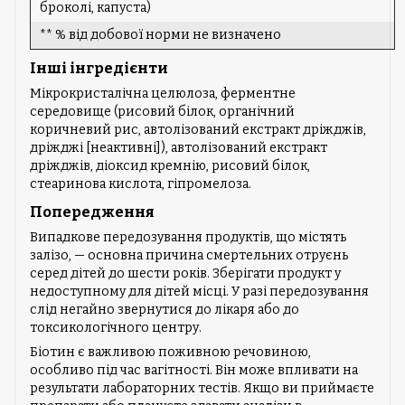
броколі, капуста)
** % від добової норми не визначено
Інші інгредієнти
Мікрокристалічна целюлоза, ферментне
середовище (рисовий білок, органічний
коричневий рис, автолізований екстракт дріжджів,
дріжджі [неактивні]), автолізований екстракт
дріжджів, діоксид кремнію, рисовий білок,
стеаринова кислота, гіпромелоза.
Попередження
Випадкове передозування продуктів, що містять
залізо, — основна причина смертельних отруєнь
серед дітей до шести років. Зберігати продукт у
недоступному для дітей місці. У разі передозування
слід негайно звернутися до лікаря або до
токсикологічного центру.
Біотин є важливою поживною речовиною,
особливо під час вагітності. Він може впливати на
результати лабораторних тестів. Якщо ви приймаєте