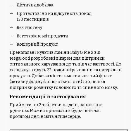
Дієтична добавка
Протестовано на відсутність понад
150 пестицидів
Без глютену
Вегетаріанські продукти
Кошерний продукт
Пренатальні мультивітаміни Baby & Me 2 від
MegaFood розроблені лікарем для підтримки
оптимального харчування до та під час вагітності. До
їх складу входять 23 поживні речовини та натуральні
продукти. Добавка містить метильований фолат
(активну форму фолієвої кислоти) і холін для
підтримки розвитку головного та спинного мозку.
Рекомендації із застосування
Приймати по 2 таблетки на день, запиваючи
рідиною. Можна приймати в будь-який час
протягом дня, навіть натщесерце.