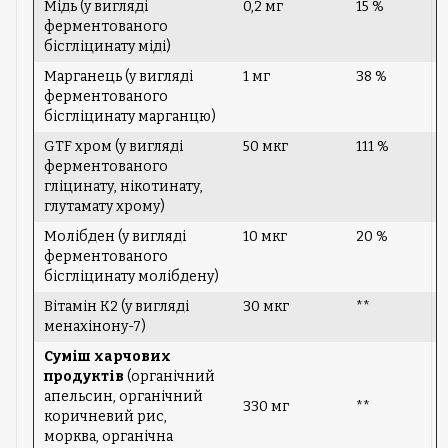
Мідь (у вигляді
0,2 мг
15 %
ферментованого
бісгліцинату міді)
Марганець (у вигляді
1 мг
38 %
ферментованого
бісгліцинату марганцю)
GTF хром (у вигляді
50 мкг
111 %
ферментованого
гліцинату, нікотинату,
глутамату хрому)
Молібден (у вигляді
10 мкг
20 %
ферментованого
бісгліцинату молібдену)
Вітамін K2 (у вигляді
30 мкг
**
менахінону-7)
Суміш харчових
продуктів
(органічний
апельсин, органічний
330 мг
**
коричневий рис,
морква, органічна