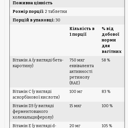
Поживна цінність
Розмір порції:
2 таблетки
Порцій в упаковці:
30
Кількість в
% від
1 порції
добової
норми
для
вагітних
Вітамін A (у вигляді бета-
750 мкг
58 %
каротину)
еквівалента
активності
ретинолу
(RAE)
Вітамін C (у вигляді
100 мг
83 %
аскорбінової кислоти)
Вітамін D3 (у вигляді
15 мкг
100 %
ферментованого
холекальциферолу)
Вітамін E (у вигляді d-
20 мг
105 %