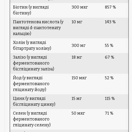
Біотин (у вигляді
300 мкг
857 %
біотину)
Пантотенова кислота (у
10 мг
143 %
вигляді d-пантотенату
кальцію)
Холін (у вигляді
300 мг
55 %
бітартрату холіну)
Залізо (у вигляді
18 мг
67 %
ферментованого
бісгліцинату заліза)
Йод (у вигляді
150 мкг
52 %
ферментованого
гліцинату йоду)
Цинк (у вигляді
15 мг
115 %
бісгліцинату цинку)
Селен (у вигляді
50 мкг
71 %
ферментованого
гліцинату селену)