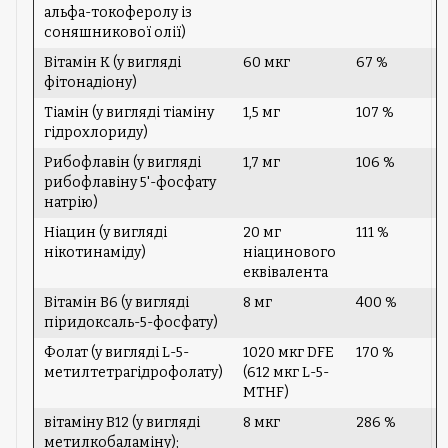
альфа-токоферолу із
соняшникової олії)
Вітамін K (у вигляді
60 мкг
67 %
фітонадіону)
Тіамін (у вигляді тіаміну
1,5 мг
107 %
гідрохлориду)
Рибофлавін (у вигляді
1,7 мг
106 %
рибофлавіну 5'-фосфату
натрію)
Ніацин (у вигляді
20 мг
111 %
нікотинаміду)
ніацинового
еквівалента
Вітамін B6 (у вигляді
8 мг
400 %
піридоксаль-5-фосфату)
Фолат (у вигляді L-5-
1020 мкг DFE
170 %
метилтетрагідрофолату)
(612 мкг L-5-
MTHF)
вітаміну B12 (у вигляді
8 мкг
286 %
метилкобаламіну);