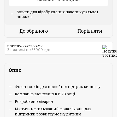
Увійти
для відображення накопичувальної
%
знижки
До обраного
Порівняти
ПОКУПКА ЧАСТИНАМИ
3 платежі по 580.00 грн
Опис
Фолат і холін для подвійної підтримки мозку
Компанію засновано в 1973 році
Розроблено лікарем
Містить метильований фолат і холін для
підтримки розвитку мозку дитини