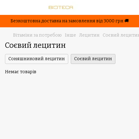
Безкоштовна доставка на замовлення від 3000 грн 🚚
Вітаміни за потребою
Інше
Лецитин
Соєвий лецити
Соєвий лецитин
Соняшниковий лецитин
Соєвий лецитин
Немає товарів